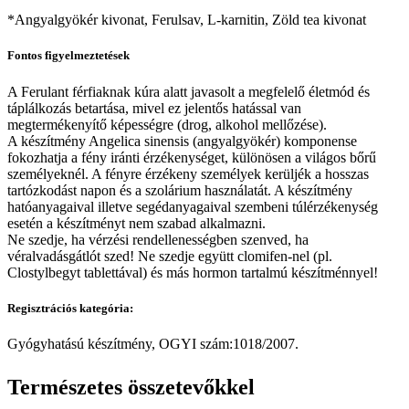
*Angyalgyökér kivonat, Ferulsav, L-karnitin, Zöld tea kivonat
Fontos figyelmeztetések
A Ferulant férfiaknak kúra alatt javasolt a megfelelő életmód és
táplálkozás betartása, mivel ez jelentős hatással van
megtermékenyítő képességre (drog, alkohol mellőzése).
A készítmény Angelica sinensis (angyalgyökér) komponense
fokozhatja a fény iránti érzékenységet, különösen a világos bőrű
személyeknél. A fényre érzékeny személyek kerüljék a hosszas
tartózkodást napon és a szolárium használatát. A készítmény
hatóanyagaival illetve segédanyagaival szembeni túlérzékenység
esetén a készítményt nem szabad alkalmazni.
Ne szedje, ha vérzési rendellenességben szenved, ha
véralvadásgátlót szed! Ne szedje együtt clomifen-nel (pl.
Clostylbegyt tablettával) és más hormon tartalmú készítménnyel!
Regisztrációs kategória:
Gyógyhatású készítmény, OGYI szám:1018/2007.
Természetes összetevőkkel