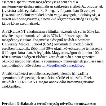
esetben a spermiumok mozgékonysága sem éri el a
megtermékenyítéshez minimálisan szükséges értéket. Az ondosejtek
javítására szükség alakult ki. E negatív folyamatban főszerepet
játszanak az élelmiszerekkel bevitt vegyi anyagok, a dohányzás, a
túlzott alkoholfogyasztás, a növekvő légszennyezettség és egyéb
káros környezeti hatások.
A FERULANT alkalmazása a klinikai vizsgálatok során 51%-kal
növelte a spermiumok számát és 37%-kal fokozta spontán
mozgékonyságukat. Fogamzást elősegítő hatását a Stanford
University Medical School (USA) orvoskutatói meddő párok
esetében igazolták, több mint 30%-uknál következett be terhesség a
6 hónapos kúra alatt. A legújabb, Magyarországon több mint 100
férfi alanyon elvégzett kísérleti kezelés alapján a nem genetikai
okokból meddő férfiaknál a spermiumok minőségének javulása még
szembetűnőbb. Bővebben itt:
Megelőzhető a meddőség
A babák születési rendellenességeinek jelentős hányadát a
spermiumok és petesejtek oxidációs sérülései okozzák. Ezek
rizikóját a FERULANT magas antioxidáns hatóanyagtartalma
csökkentheti.
Ferulent férfiaknak a termékenység növelése természetesen