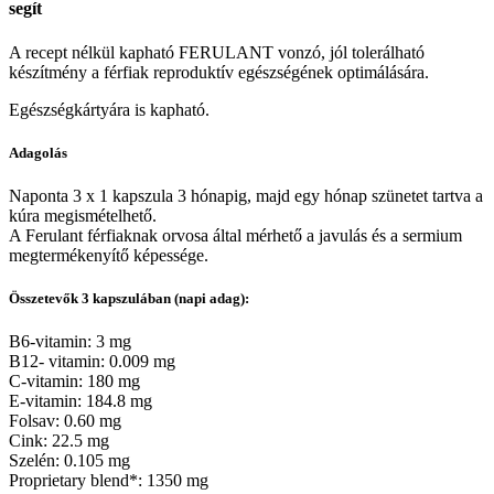
segít
A recept nélkül kapható FERULANT vonzó, jól tolerálható
készítmény a férfiak reproduktív egészségének optimálására.
Egészségkártyára is kapható.
Adagolás
Naponta 3 x 1 kapszula 3 hónapig, majd egy hónap szünetet tartva a
kúra megismételhető.
A Ferulant férfiaknak orvosa által mérhető a javulás és a sermium
megtermékenyítő képessége.
Összetevők 3 kapszulában (napi adag):
B6-vitamin: 3 mg
B12- vitamin: 0.009 mg
C-vitamin: 180 mg
E-vitamin: 184.8 mg
Folsav: 0.60 mg
Cink: 22.5 mg
Szelén: 0.105 mg
Proprietary blend*: 1350 mg