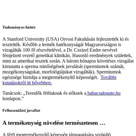
Tudományos háttér
A Stanford University (USA) Orvosi Fakultásán fejlesztették ki és
tesztelték. Később a termék hatékonyságát Magyarországon is
vizsgálták 100 fő részvételével, a Dr. Czeizel Endre nevével
fémjelzett vezető genetikai klinikán. Hasonló eredmények születtek,
mint az amerikai tesztek során. A három hónapos követéses vizsgálat
kimutatta a sperma minőségének javulását (spermiumok számát,
mozgékonyságukat, morfológiájukat vizsgálták). Spermiumok
egészsége biztsítja a megtermékenyítő képességét.
További
kutatásokról itt bővebben.
Tanácsok: „Teendők fétfiaknak és nőknek a
babacsalogato.hu
honlapon.”
Felhasználási javallat
A termékenység növelése természetesen …
A férfi megtermékenyítő képesség támogatására szolgáló