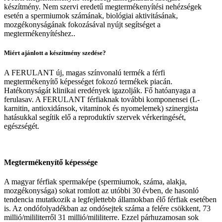
készítmény. Nem szervi eredetű megtermékenyítési nehézségek
esetén a spermiumok számának, biológiai aktivitásának,
mozgékonyságának fokozásával nyújt segítséget a
megtermékenyítéshez..
Miért ajánlott a készítmény szedése?
A FERULANT új, magas színvonalú termék a férfi
megtermékenyítő képességet fokozó termékek piacán.
Hatékonyságát klinikai eredények igazolják. Fő hatóanyaga a
ferulasav. A FERULANT férfiaknak további komponensei (L-
karnitin, antioxidánsok, vitaminok és nyomelemek) szinergista
hatásukkal segítik elő a reproduktív szervek vérkeringését,
egészségét.
Megtermékenyítő képessége
A magyar férfiak spermaképe (spermiumok, száma, alakja,
mozgékonysága) sokat romlott az utóbbi 30 évben, de hasonló
tendencia mutatkozik a legfejlettebb államokban élő férfiak esetében
is. Az ondófolyadékban az ondósejtek száma a felére csökkent, 73
millió/mililiterről 31 millió/mililiterre. Ezzel párhuzamosan sok