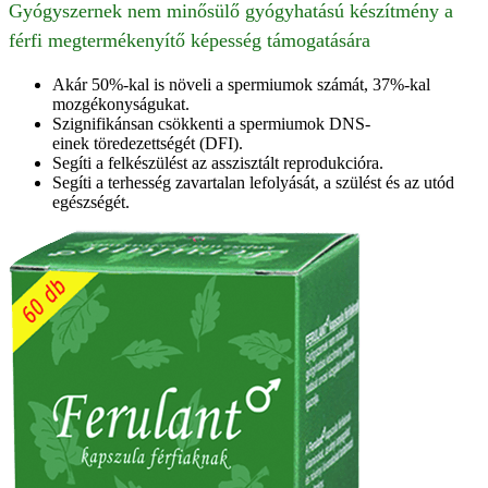
Gyógyszernek nem minősülő gyógyhatású készítmény a
férfi megtermékenyítő képesség támogatására
Akár 50%-kal is növeli a spermiumok számát, 37%-kal
mozgékonyságukat.
Szignifikánsan csökkenti a spermiumok
DNS-
einek
töredezettségét
(
DFI
).
Segíti a felkészülést az asszisztált reprodukcióra.
Segíti a terhesség zavartalan lefolyását, a szülést és az utód
egészségét.