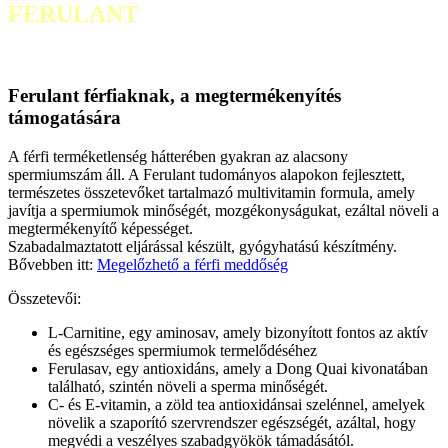
FERULANT
Amerikában kifejlesztett, klinikailag tesztelt
Ferulant férfiaknak, a megtermékenyítés
támogatására
A férfi terméketlenség hátterében gyakran az alacsony
spermiumszám áll. A Ferulant tudományos alapokon fejlesztett,
természetes összetevőket tartalmazó multivitamin formula, amely
javítja a spermiumok minőségét, mozgékonyságukat, ezáltal növeli a
megtermékenyítő képességet.
Szabadalmaztatott eljárással készült, gyógyhatású készítmény.
Bővebben itt:
Megelőzhető a férfi meddőség
Összetevői:
L-Carnitine, egy aminosav, amely bizonyított fontos az aktív
és egészséges spermiumok termelődéséhez
Ferulasav, egy antioxidáns, amely a Dong Quai kivonatában
található, szintén növeli a sperma minőségét.
C- és E-vitamin, a zöld tea antioxidánsai szelénnel, amelyek
növelik a szaporító szervrendszer egészségét, azáltal, hogy
megvédi a veszélyes szabadgyökök támadásától.