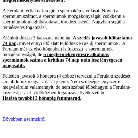
megtermékenyítés érdekében?
A Ferulant férfiaknak segíti a spermakép javulását. Növeli a
spermium-számot, a spermiumok mozgékonyságát, csökkenti a
spermiumok meghibásodását, töredezettségét. Nagyban segíti a
természetes fogamzást.
Ajánlott dózisa 3 kapszula naponta.
A szedés javasolt időtartama
74 nap,
mivel ennyi idő alatt fejlődnek ki az új spermiumok. A
Ferulant már az első hónapban is fokozza a spermiumok
mozgékonyságát, de
a megtermékenyítésre alkalmas
spermiumok száma a kritikus 74 nap után lesz lényegesen
magasabb.
Feltétlen javasolt 3 hónapra (4 doboz) tervezni a Ferulant szedését,
ami 4 doboz megvásárlását jelenti. Nem szükséges egyszerre
megvásárolni valamennyit, de nem szabad félbehagyni a Ferulant-
kezelést, csak ha időközben fogamzás következett be.
Hatása további 3 hónapig fennmarad.
Bővebben a termékről