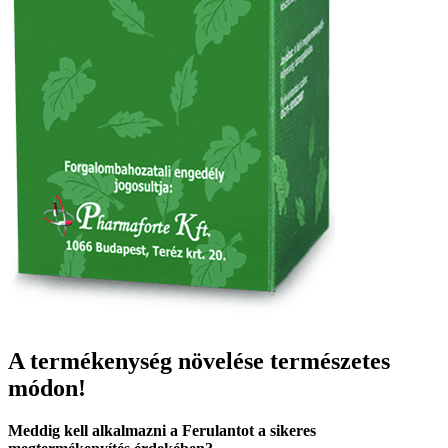
A termékenység növelése természetes
módon
!
Meddig kell alkalmazni a Ferulantot a sikeres